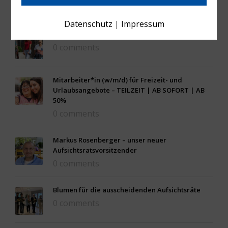
FEATURED POSTS
Datenschutz
|
Impressum
Persönliche Assistenz (w/m/d) – Minijob
0 comments
Mitarbeiter*in (w/m/d) für Freizeit- und
Urlaubsangebote – TEILZEIT | AB SOFORT | AB
50%
0 comments
Markus Rosenberger – unser neuer
Aufsichtsratsvorsitzender
0 comments
Blumen für die ausscheidenden Aufsichtsräte
0 comments