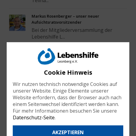
Teilha...
Markus Rosenberger – unser neuer
Aufsichtsratsvorsitzender
Bei der Mitgliederversammlung der
Lebenshilfe L...
Blumen für die ausscheidenden Aufsichtsräte
Ein besonderer Moment der
Mitgliederversammlung...
Cookie Hinweis
Herzlicher Ausklang nach der
Wir nutzen technisch notwendige Cookies auf
Mitgliederversammlung
unserer Website. Einige Elemente unserer
Nach der Mitgliederversammlung klang
Website erfordern, dass der Browser auch nach
der Abend ...
einem Seitenwechsel identifiziert werden kann.
Für mehr Informationen besuchen Sie unsere
Datenschutz-Seite
.
NEUESTE KOMMENTARE
AKZEPTIEREN