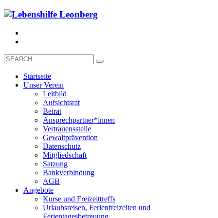
Startseite
Unser Verein
Leitbild
Aufsichtsrat
Beirat
Ansprechpartner*innen
Vertrauensstelle
Gewaltprävention
Datenschutz
Mitgliedschaft
Satzung
Bankverbindung
AGB
Angebote
Kurse und Freizeittreffs
Urlaubsreisen, Ferienfreizeiten und
Ferientagesbetreuung