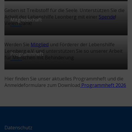
Geben ist Treibstoff für die Seele. Unterstützen Sie die
Arbeit der Lebenshilfe Leonberg mit einer
Spende
!
Mitgliedschaft
Vielen Dank!
Werden Sie
Mitglied
und Förderer der Lebenshilfe
Leonberg e.V. und unterstützen Sie so unserer Arbeit
Programmheft
für Menschen mit Behinderung
Hier finden Sie unser aktuelles Programmheft und die
Anmeldeformulare zum Download
Programmheft 2026
Datenschutz