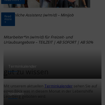
Persönliche Assistenz (w/m/d) – Minijob
Read
more
+
Mitarbeiter*in (w/m/d) für Freizeit- und
Urlaubsangebote – TEILZEIT | AB SOFORT | AB 50%
Terminkalender
gut zu wissen
Mit unserem aktuellen
Terminkalender
sehen Sie auf
einen Blick was in diesem Monat in der Lebenshilfe
Spenden
Leonberg geboten wird.