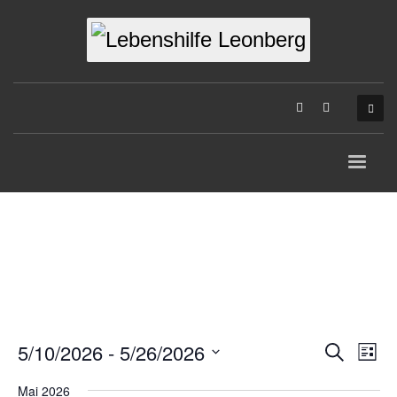
5/10/2026
 - 
5/26/2026
Veran
Suche
Ver
Liste
Datum
Suche
Ans
Mai 2026
wählen.