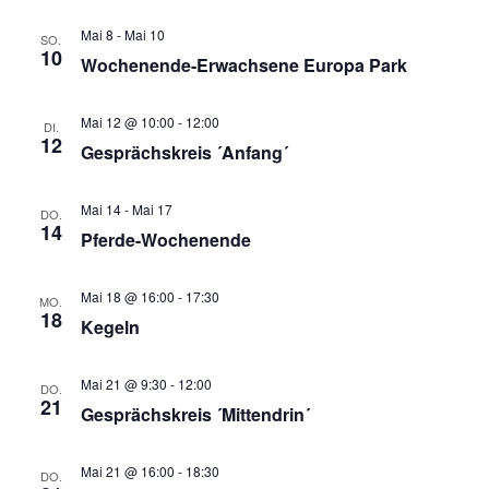
und
Nav
Mai 8
-
Mai 10
SO.
10
Wochenende-Erwachsene Europa Park
Ansich
Naviga
Mai 12 @ 10:00
-
12:00
DI.
12
Gesprächskreis ´Anfang´
Mai 14
-
Mai 17
DO.
14
Pferde-Wochenende
Mai 18 @ 16:00
-
17:30
MO.
18
Kegeln
Mai 21 @ 9:30
-
12:00
DO.
21
Gesprächskreis ´Mittendrin´
Mai 21 @ 16:00
-
18:30
DO.