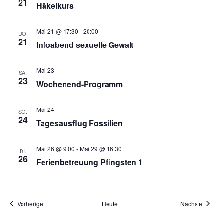
21
Häkelkurs
Mai 21 @ 17:30
-
20:00
DO.
21
Infoabend sexuelle Gewalt
Mai 23
SA.
23
Wochenend-Programm
Mai 24
SO.
24
Tagesausflug Fossilien
Mai 26 @ 9:00
-
Mai 29 @ 16:30
DI.
26
Ferienbetreuung Pfingsten 1
Veranstaltungen
Veran
Vorherige
Heute
Nächste