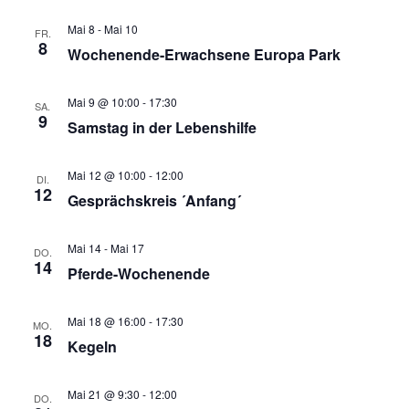
und
Nav
Mai 8
-
Mai 10
FR.
8
Wochenende-Erwachsene Europa Park
Ansich
Naviga
Mai 9 @ 10:00
-
17:30
SA.
9
Samstag in der Lebenshilfe
Mai 12 @ 10:00
-
12:00
DI.
12
Gesprächskreis ´Anfang´
Mai 14
-
Mai 17
DO.
14
Pferde-Wochenende
Mai 18 @ 16:00
-
17:30
MO.
18
Kegeln
Mai 21 @ 9:30
-
12:00
DO.