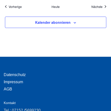
Veranstaltungen
Veran
Vorherige
Heute
Nächste
Kalender abonnieren
Datenschutz
Impressum
AGB
Kontakt
Tel.: 07152 /5699230