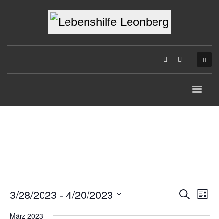
3/28/2023
 - 
4/20/2023
Veran
Suche
Ver
Liste
Datum
Suche
Ans
März 2023
wählen.