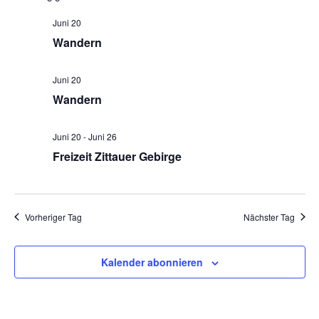
und
Nav
Juni 20
Wandern
Ansich
Naviga
Juni 20
Wandern
Juni 20
-
Juni 26
Freizeit Zittauer Gebirge
Vorheriger Tag
Nächster Tag
Kalender abonnieren