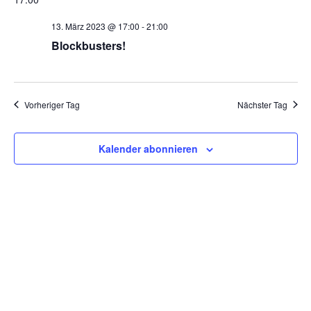
wählen.
und
Na
13. März 2023 @ 17:00
-
21:00
Blockbusters!
Ansic
Navig
Vorheriger Tag
Nächster Tag
Kalender abonnieren