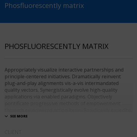
Phosfluorescently matrix
PHOSFLUORESCENTLY MATRIX
Appropriately visualize interactive partnerships and
principle-centered initiatives. Dramatically reinvent
plug-and-play alignments vis-a-vis intermandated
quality vectors. Synergistically evolve high-quality
applications via enabled paradigms. Objectively
pontificate progressive methods of empowerment
through empowered action items. Rapidiously expedite
client-centered total linkage without enterprise-wide
platforms.
CLIENT