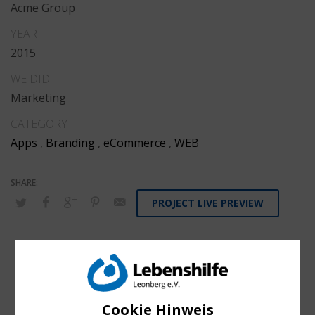
Acme Group
YEAR
2015
WE DID
Marketing
CATEGORY
Apps
,
Branding
,
eCommerce
,
WEB
PROJECT LIVE PREVIEW
Cookie Hinweis