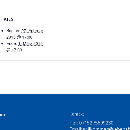
ETAILS
Beginn:
27. Februar
2015 @ 17:00
Ende:
1. März 2015
@ 17:00
Kontakt
um
Tel.: 07152 /5699230
Email:
willkommen@lebenshi