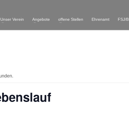
Unser Verein
Angebote
offene Stellen
Ehrenamt
FSJ/B
funden.
benslauf