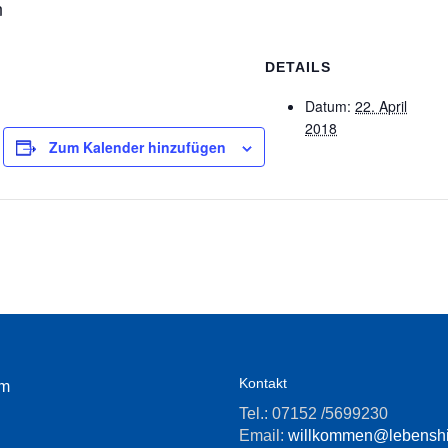
n
DETAILS
Datum:
22. April
2018
Zum Kalender hinzufügen
Kontakt
um
Tel.: 07152 /5699230
Email:
willkommen@lebenshil