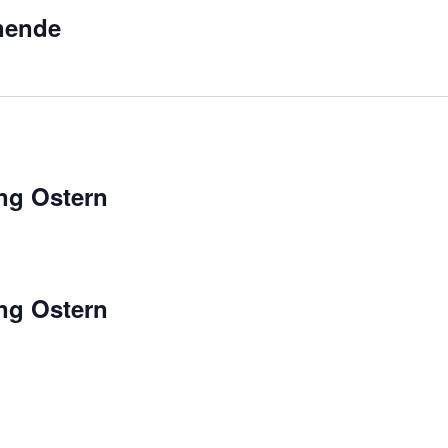
nende
ng Ostern
ng Ostern