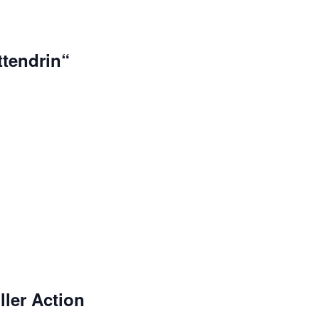
ttendrin“
ler Action