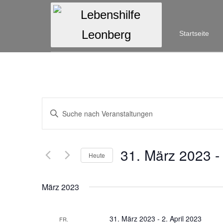
Startseite
Veranstaltungen
Bitte
Schlüsselwort
Suche
eingeben.
Suche
und
31. März 2023
 -
nach
Heute
Ansichten,
Veranstaltungen
Datum
Schlüsselwort.
wählen.
Navigation
März 2023
31. März 2023
-
2. April 2023
FR.