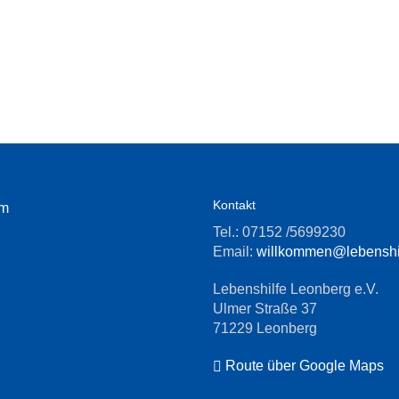
Kontakt
um
Tel.: 07152 /5699230
Email:
willkommen@lebenshil
Lebenshilfe Leonberg e.V.
Ulmer Straße 37
71229 Leonberg
Route über Google Maps