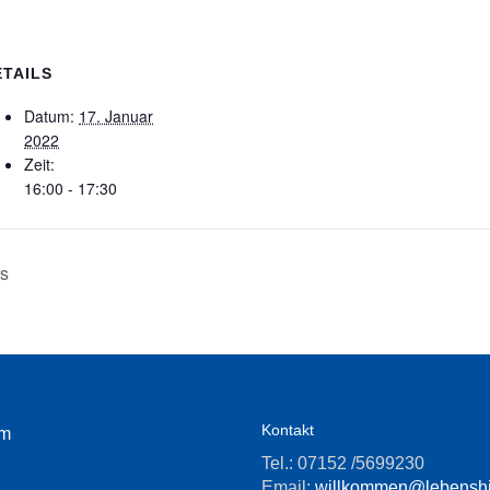
ETAILS
Datum:
17. Januar
2022
Zeit:
16:00 - 17:30
rs
Kontakt
um
Tel.: 07152 /5699230
Email:
willkommen@lebenshil