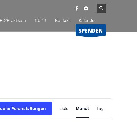
FD/Praktikum
EUTB
Kontakt
Kalender
SPENDEN
Veranstaltung
uche Veranstaltungen
Liste
Monat
Tag
Ansichten-
Navigation