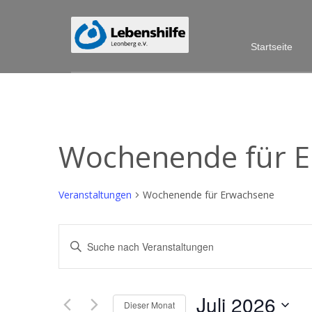
Startseite
Wochenende für 
Veranstaltungen
Wochenende für Erwachsene
Veranstaltungen
Bitte
Schlüsselwort
Suche
eingeben.
Suche
und
Juli 2026
nach
Dieser Monat