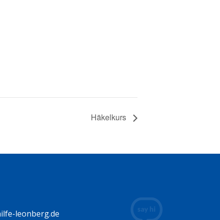
Häkelkurs
lfe-leonberg.de