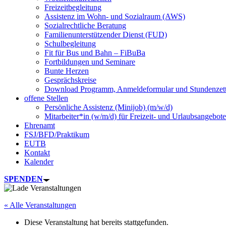
Freizeitbegleitung
Assistenz im Wohn- und Sozialraum (AWS)
Sozialrechtliche Beratung
Familienunterstützender Dienst (FUD)
Schulbegleitung
Fit für Bus und Bahn – FiBuBa
Fortbildungen und Seminare
Bunte Herzen
Gesprächskreise
Download Programm, Anmeldeformular und Stundenzett
offene Stellen
Persönliche Assistenz (Minijob) (m/w/d)
Mitarbeiter*in (w/m/d) für Freizeit- und Urlaubsangebote
Ehrenamt
FSJ/BFD/Praktikum
EUTB
Kontakt
Kalender
SPENDEN
« Alle Veranstaltungen
Diese Veranstaltung hat bereits stattgefunden.