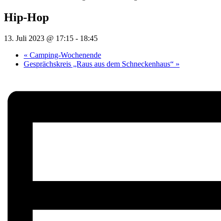
Hip-Hop
13. Juli 2023 @ 17:15
-
18:45
«
Camping-Wochenende
Gesprächskreis „Raus aus dem Schneckenhaus“
»