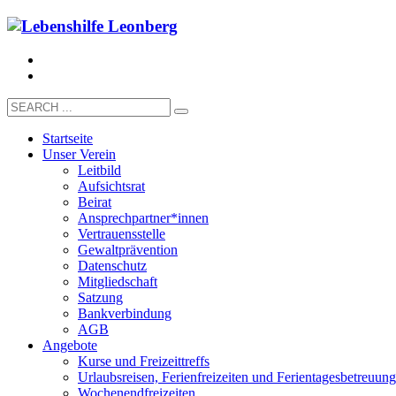
Startseite
Unser Verein
Leitbild
Aufsichtsrat
Beirat
Ansprechpartner*innen
Vertrauensstelle
Gewaltprävention
Datenschutz
Mitgliedschaft
Satzung
Bankverbindung
AGB
Angebote
Kurse und Freizeittreffs
Urlaubsreisen, Ferienfreizeiten und Ferientagesbetreuung
Wochenendfreizeiten