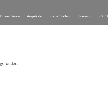
Unser Verein
Angebote
offene Stellen
Ehrenamt
FSJ/B
tgefunden.