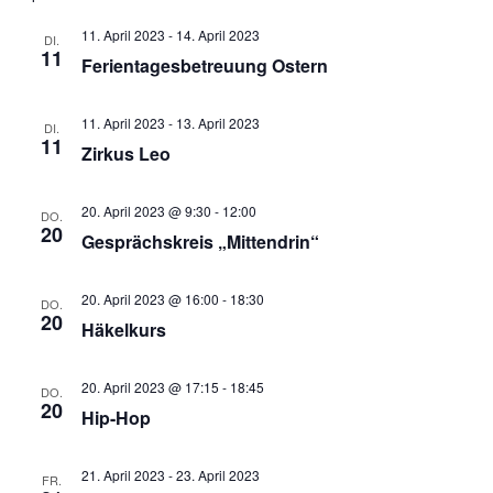
und
Nav
11. April 2023
-
14. April 2023
DI.
11
Ferientagesbetreuung Ostern
Ansich
Naviga
11. April 2023
-
13. April 2023
DI.
11
Zirkus Leo
20. April 2023 @ 9:30
-
12:00
DO.
20
Gesprächskreis „Mittendrin“
20. April 2023 @ 16:00
-
18:30
DO.
20
Häkelkurs
20. April 2023 @ 17:15
-
18:45
DO.
20
Hip-Hop
21. April 2023
-
23. April 2023
FR.