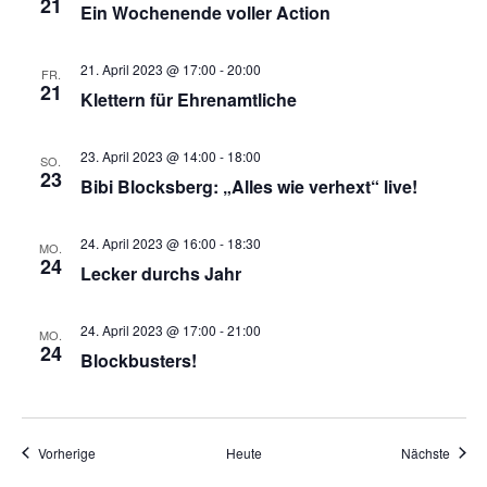
21
Ein Wochenende voller Action
21. April 2023 @ 17:00
-
20:00
FR.
21
Klettern für Ehrenamtliche
23. April 2023 @ 14:00
-
18:00
SO.
23
Bibi Blocksberg: „Alles wie verhext“ live!
24. April 2023 @ 16:00
-
18:30
MO.
24
Lecker durchs Jahr
24. April 2023 @ 17:00
-
21:00
MO.
24
Blockbusters!
Veranstaltungen
Veran
Vorherige
Heute
Nächste