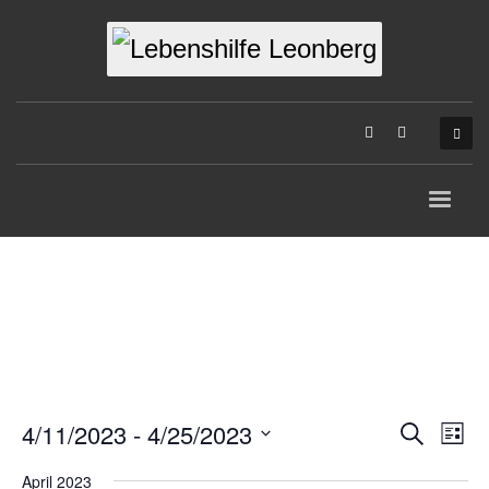
4/11/2023
 - 
4/25/2023
Veran
Suche
Ver
Liste
Datum
Suche
Ans
April 2023
wählen.